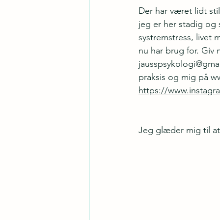
Der har været lidt sti
jeg er her stadig og 
systremstress, livet 
nu har brug for. Giv 
jausspsykologi@gma
praksis og mig på 
ww
https://www.instagr
Jeg glæder mig til at