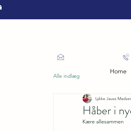
jausspsykologi@gmail.com
Home
Alle indlæg
Lykke Jauss Madse
Håber i ny
Kære allesammen