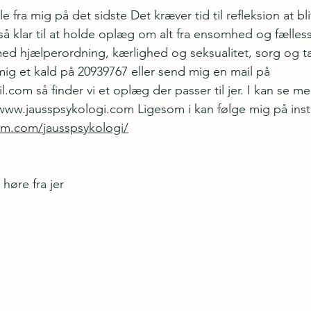
lle fra mig på det sidste Det kræver tid til refleksion at bl
så klar til at holde oplæg om alt fra ensomhed og fælles
med hjælperordning, kærlighed og seksualitet, sorg og tab
mig et kald på 20939767 eller send mig en mail på 
il.com
 så finder vi et oplæg der passer til jer. I kan se 
ww.jausspsykologi.com
 Ligesom i kan følge mig på ins
am.com/jausspsykologi/
 høre fra jer