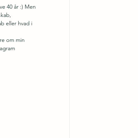
ive 40 år :) Men 
skab, 
 eller hvad i 
mere om min 
tagram 