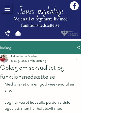
Indlæg
Lykke Jauss Madsen
jausspsykologi@gmail.com
+4520939767
8. aug. 2025
1 min læsning
Oplæg om seksualitet og
funktionsnedsættelse
Med ønsket om en god weekend til jer 
alle.
Jeg har været lidt stille på den sidste 
uges tid, men har haft travlt med 