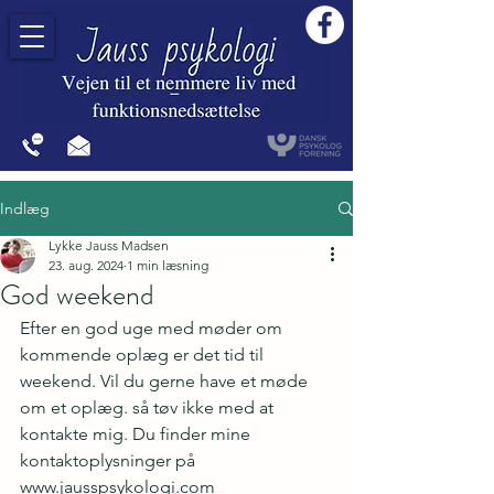
Indlæg
Lykke Jauss Madsen
jausspsykologi@gmail.com
+4520939767
23. aug. 2024
1 min læsning
God weekend
Efter en god uge med møder om 
kommende oplæg er det tid til 
weekend. Vil du gerne have et møde 
om et oplæg. så tøv ikke med at 
kontakte mig. Du finder mine 
kontaktoplysninger på 
www.jausspsykologi.com